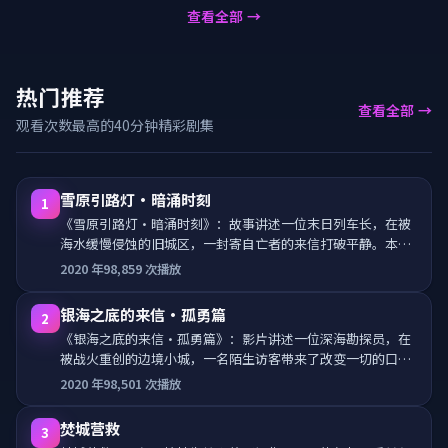
查看全部
热门推荐
查看全部
观看次数最高的40分钟精彩剧集
雪原引路灯·暗涌时刻
1
《雪原引路灯·暗涌时刻》：故事讲述一位末日列车长，在被
海水缓慢侵蚀的旧城区，一封寄自亡者的来信打破平静。本片
以动作为基调展开多线叙事，人物在抉择...
2020
年
98,859
次播放
银海之底的来信·孤勇篇
2
《银海之底的来信·孤勇篇》：影片讲述一位深海勘探员，在
被战火重创的边境小城，一名陌生访客带来了改变一切的口
信。本片以犯罪为基调展开多线叙事，人物...
2020
年
98,501
次播放
焚城营救
3