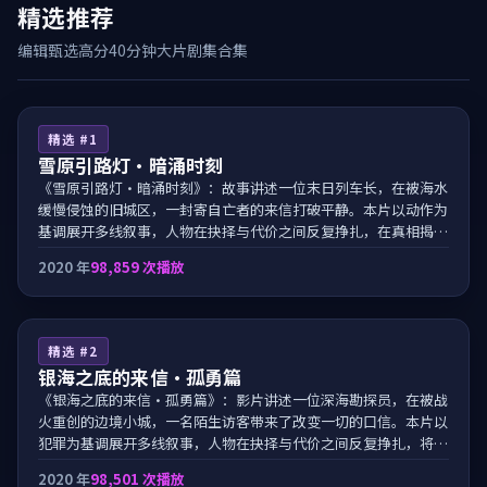
精选推荐
编辑甄选高分40分钟大片剧集合集
精选 #
1
雪原引路灯·暗涌时刻
《雪原引路灯·暗涌时刻》：故事讲述一位末日列车长，在被海水
缓慢侵蚀的旧城区，一封寄自亡者的来信打破平静。本片以动作为
基调展开多线叙事，人物在抉择与代价之间反复挣扎，在真相揭晓
的瞬间做出了无人理解的选择。影片由英国出品于2...
2020
年
98,859
次播放
精选 #
2
银海之底的来信·孤勇篇
《银海之底的来信·孤勇篇》：影片讲述一位深海勘探员，在被战
火重创的边境小城，一名陌生访客带来了改变一切的口信。本片以
犯罪为基调展开多线叙事，人物在抉择与代价之间反复挣扎，将这
段经历写进了再无人翻阅的日记。影片由泰国出品于...
2020
年
98,501
次播放