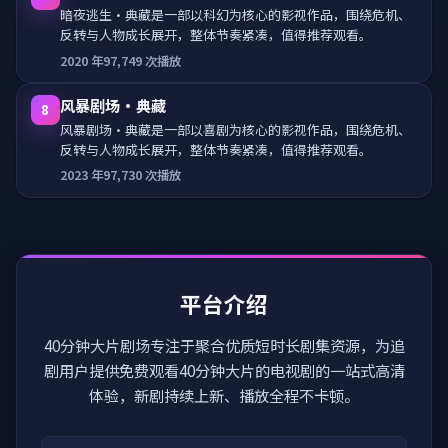
暗夜逃生·典藏是一部以科幻为核心的影视作品，围绕危机、
反转与人物成长展开，整体节奏紧凑，值得推荐观看。
2020
年
97,749
次播放
风暴剧场·典藏
8
风暴剧场·典藏是一部以喜剧为核心的影视作品，围绕危机、
反转与人物成长展开，整体节奏紧凑，值得推荐观看。
2023
年
97,730
次播放
平台介绍
40分钟大片剧场
专注于聚合优质短时长剧集资源，为追
剧用户提供
免费观看40分钟大片的电视剧
的一站式高清
体验，新剧持续上新、播放全程不卡顿。